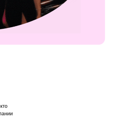
 кто
пании