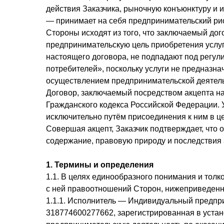
действия Заказчика, рыночную конъюнктуру и 
— принимает на себя предпринимательский рис
Стороны исходят из того, что заключаемый до
предпринимательскую цель приобретения услуг
настоящего договора, не подпадают под регул
потребителей», поскольку услуги не предназн
осуществлением предпринимательской деятель
Договор, заключаемый посредством акцепта н
Гражданского кодекса Российской Федерации. 
исключительно путём присоединения к ним в ц
Совершая акцепт, Заказчик подтверждает, что
содержание, правовую природу и последствия 
1. Термины и определения
1.1. В целях единообразного понимания и тол
с ней правоотношений Сторон, нижеприведенн
1.1.1. Исполнитель — Индивидуальный предп
318774600277662, зарегистрированная в уста