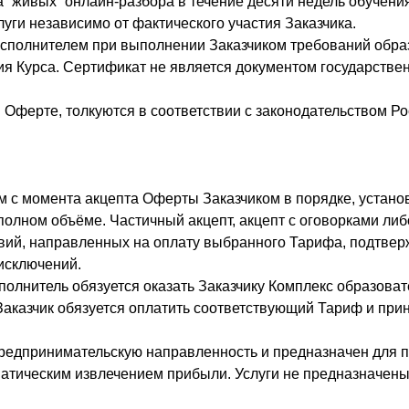
 “живых” онлайн-разбора в течение десяти недель обучени
уги независимо от фактического участия Заказчика.
Исполнителем при выполнении Заказчиком требований обра
 Курса. Сертификат не является документом государствен
 Оферте, толкуются в соответствии с законодательством Р
м с момента акцепта Оферты Заказчиком в порядке, устано
полном объёме. Частичный акцепт, акцепт с оговорками либ
вий, направленных на оплату выбранного Тарифа, подтверж
исключений.
полнитель обязуется оказать Заказчику Комплекс образоват
аказчик обязуется оплатить соответствующий Тариф и при
 предпринимательскую направленность и предназначен для
ематическим извлечением прибыли. Услуги не предназначены