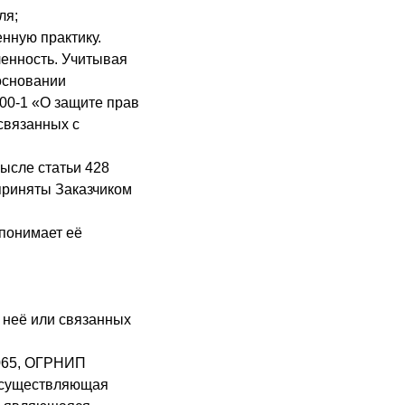
ля;
нную практику.
ленность. Учитывая
основании
00-1 «О защите прав
связанных с
ысле статьи 428
приняты Заказчиком
 понимает её
 неё или связанных
9065, ОГРНИП
 осуществляющая