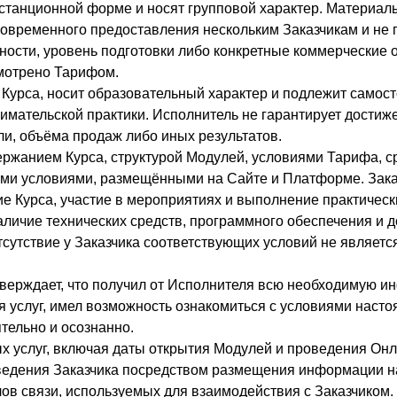
истанционной форме и носят групповой характер. Материал
овременного предоставления нескольким Заказчикам и не
ости, уровень подготовки либо конкретные коммерческие 
смотрено Тарифом.
 Курса, носит образовательный характер и подлежит самос
имательской практики. Исполнитель не гарантирует достиж
ли, объёма продаж либо иных результатов.
одержанием Курса, структурой Модулей, условиями Тарифа, 
ми условиями, размещёнными на Сайте и Платформе. Зака
е Курса, участие в мероприятиях и выполнение практическ
аличие технических средств, программного обеспечения и д
тсутствие у Заказчика соответствующих условий не являет
тверждает, что получил от Исполнителя всю необходимую 
я услуг, имел возможность ознакомиться с условиями наст
тельно и осознанно.
ых услуг, включая даты открытия Модулей и проведения Он
сведения Заказчика посредством размещения информации 
ов связи, используемых для взаимодействия с Заказчиком.