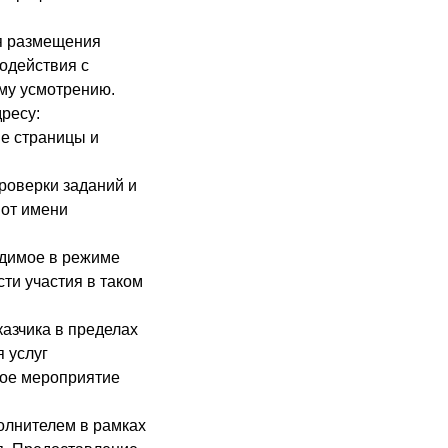
я размещения
одействия с
ему усмотрению.
ресу:
ные страницы и
роверки заданий и
 от имени
одимое в режиме
ти участия в таком
казчика в пределах
я услуг
ное мероприятие
олнителем в рамках