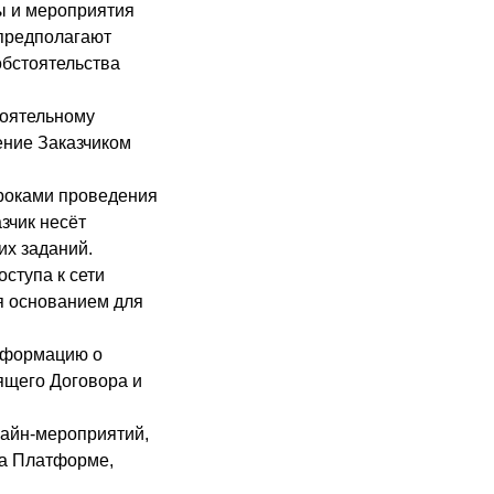
ы и мероприятия
 предполагают
обстоятельства
тоятельному
ение Заказчиком
сроками проведения
зчик несёт
их заданий.
оступа к сети
ся основанием для
информацию о
оящего Договора и
лайн-мероприятий,
на Платформе,