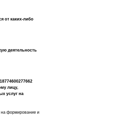
я от каких-либо
кую деятельность
18774600277662
му лицу,
х услуг на
 на формирование и