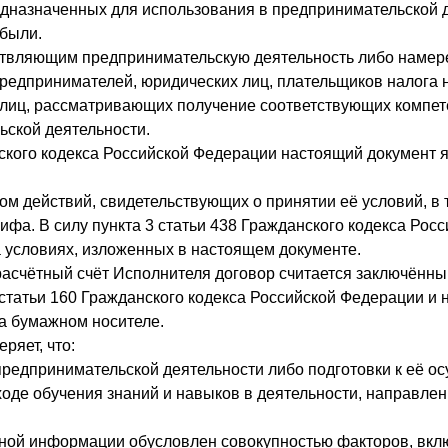
едназначенных для использования в предпринимательской 
ибыли.
твляющим предпринимательскую деятельность либо намере
редпринимателей, юридических лиц, плательщиков налога 
 лиц, рассматривающих получение соответствующих компете
ьской деятельности.
нского кодекса Российской Федерации настоящий документ 
 действий, свидетельствующих о принятии её условий, в 
ифа. В силу пункта 3 статьи 438 Гражданского кодекса Рос
 условиях, изложенных в настоящем документе.
асчётный счёт Исполнителя договор считается заключённы
статьи 160 Гражданского кодекса Российской Федерации и н
а бумажном носителе.
ряет, что:
предпринимательской деятельности либо подготовки к её о
оде обучения знаний и навыков в деятельности, направлен
енной информации обусловлен совокупностью факторов, вк