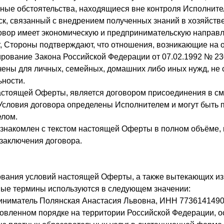
иные обстоятельства, находящиеся вне контроля Исполните
к, связанный с внедрением полученных знаний в хозяйстве
говор имеет экономическую и предпринимательскую направ
, Стороны подтверждают, что отношения, возникающие на 
ирование Закона Российской Федерации от 07.02.1992 № 23
ачены для личных, семейных, домашних либо иных нужд, не 
ности.
астоящей Оферты, является договором присоединения в см
Условия договора определены Исполнителем и могут быть 
елом.
 ознакомлен с текстом настоящей Оферты в полном объёме,
заключения договора.
кования условий настоящей Оферты, а также вытекающих из
ые термины используются в следующем значении:
риниматель Полянская Анастасия Львовна, ИНН 77361414
новленном порядке на территории Российской Федерации,