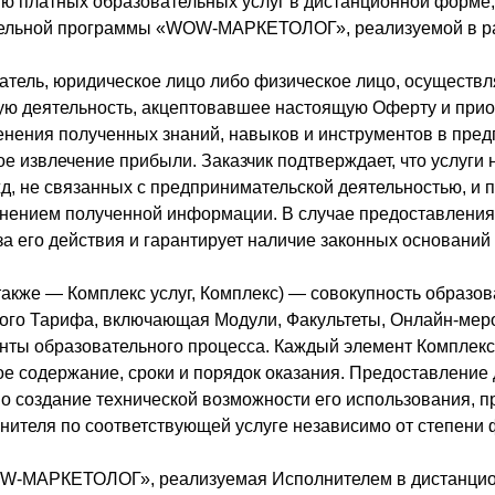
ию платных образовательных услуг в дистанционной форме
ательной программы «WOW-МАРКЕТОЛОГ», реализуемой в р
атель, юридическое лицо либо физическое лицо, осуществ
ую деятельность, акцептовавшее настоящую Оферту и при
енения полученных знаний, навыков и инструментов в пре
е извлечение прибыли. Заказчик подтверждает, что услуги
д, не связанных с предпринимательской деятельностью, и 
нением полученной информации. В случае предоставления 
 за его действия и гарантирует наличие законных оснований
также — Комплекс услуг, Комплекс) — совокупность образов
го Тарифа, включающая Модули, Факультеты, Онлайн-меро
нты образовательного процесса. Каждый элемент Комплекс
е содержание, сроки и порядок оказания. Предоставление 
о создание технической возможности его использования, п
ителя по соответствующей услуге независимо от степени 
WOW-МАРКЕТОЛОГ», реализуемая Исполнителем в дистанци