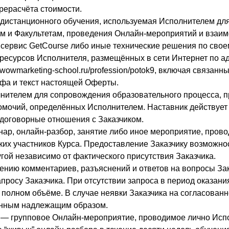
рерасчёта стоимости.
дистанционного обучения, используемая Исполнителем дл
м и Факультетам, проведения Онлайн-мероприятий и взаим
 сервис GetCourse либо иные технические решения по сво
ресурсов Исполнителя, размещённых в сети Интернет по ад
://wowmarketing-school.ru/profession/potok9, включая связан
фа и текст настоящей Оферты.
лнителем для сопровождения образовательного процесса, п
омочий, определённых Исполнителем. Наставник действует
 договорные отношения с Заказчиком.
нар, онлайн-разбор, занятие либо иное мероприятие, пров
х участников Курса. Предоставление Заказчику возможнос
гой независимо от фактического присутствия Заказчика.
лению комментариев, разъяснений и ответов на вопросы За
просу Заказчика. При отсутствии запроса в период оказани
в полном объёме. В случае неявки Заказчика на согласован
енным надлежащим образом.
м — групповое Онлайн-мероприятие, проводимое лично Исп