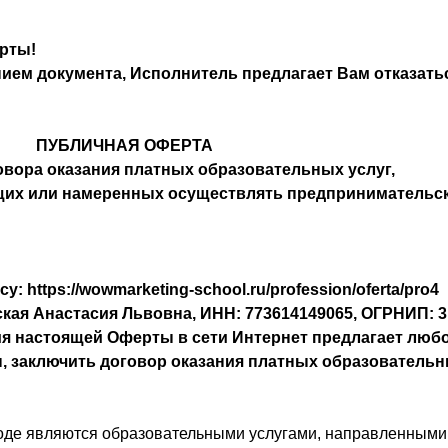
рты!
ием документа, Исполнитель предлагает Вам отказатьс
ПУБЛИЧНАЯ ОФЕРТА
овора оказания платных образовательных услуг,
щих или намеренных осуществлять предпринимательс
есу:
https://wowmarketing-school.ru/profession/oferta/pro4
я Анастасия Львовна, ИНН: 773614149065, ОГРНИП: 3
ия настоящей Оферты в сети Интернет предлагает любо
 заключить договор оказания платных образовательны
оде являются образовательными услугами, направленными