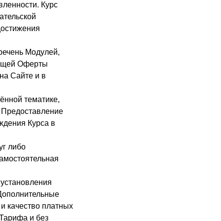
ленности. Курс
ательской
 достижения
речень Модулей,
оящей Оферты
на Сайте и в
ённой тематике,
. Предоставление
ждения Курса в
уг либо
самостоятельная
 установления
 Дополнительные
 и качество платных
Тарифа и без