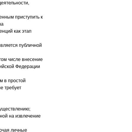
деятельности,
нным приступить к
на
нций как этап
является публичной
том числе внесение
сийской Федерации
м в простой
е требует
существлению;
ной на извлечение
лючая личные