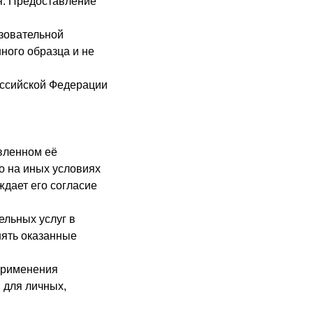
я. Предоставление
зовательной
ного образца и не
оссийской Федерации
вленном её
о на иных условиях
дает его согласие
ельных услуг в
нять оказанные
 применения
 для личных,