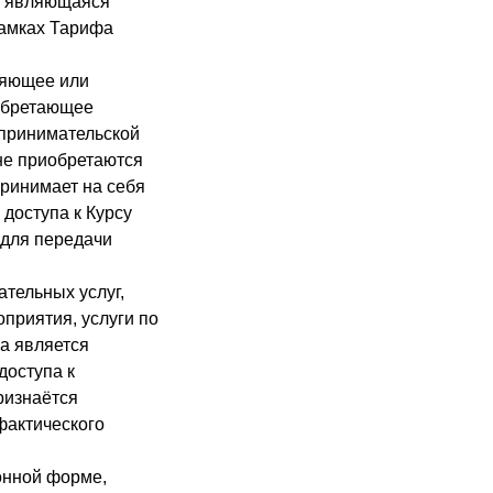
, являющаяся
амках Тарифа
ляющее или
обретающее
дпринимательской
 не приобретаются
принимает на себя
доступа к Курсу
 для передачи
ательных услуг,
приятия, услуги по
а является
доступа к
ризнаётся
фактического
онной форме,