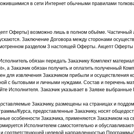
ложившимися в сети Интернет обычными правилами толков
цепт Оферты) возможно лишь в полном объёме. Частичный 
пускаются. Заключение Договора между сторонами осущест
смотренном разделом 3 настоящей Оферты. Акцепт Оферты 
Исполнитель обязан передать Заказчику Комплект материало
ht», а Заказчик обязан получить и оплатить полученный Ком
ачен для извлечения Заказчиком прибыли и осуществления 
ной с бытовыми и личными нуждами. Состав и перечень мат
йте Исполнителя. Заказчик указывает в Заявке выбранные
едоставляемые Заказчику, размещены на страницах и поддо
аммы/Курса, предоставленные Заказчику, носят общедост
ные особенности Заказчика, применяются Заказчиком на сво
мируется Исполнителем самостоятельно и обуславливают
и соответствующей целевой направленностью Программы/