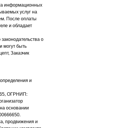
кта информационных
зываемых услуг на
ем. После оплаты
еле и обладает
 законодательства о
и могут быть
епт, Заказчик
 определения и
065, ОГРНИП:
рганизатор
 на основании
00666650.
га, продвижения и