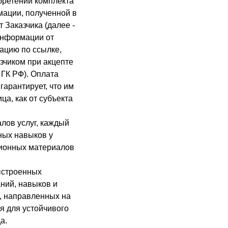
бретении комплекта
мации, полученной в
 Заказчика (далее -
информации от
ацию по ссылке,
зчиком при акцепте
 ГК РФ). Оплата
гарантирует, что им
а, как от субъекта
лов услуг, каждый
ных навыков у
ционных материалов
выстроенных
ний, навыков и
, направленных на
я для устойчивого
а.