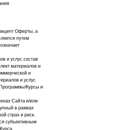
ания
акцепт Оферты, а
вляется путем
означает
в и услуг, состав
плект материалов и
коммерческой и
ериалов и услуг,
 Программы/Курсы и
менах Сайта и/или
упный в рамках
й страх и риск.
ся субъективным
Курса.