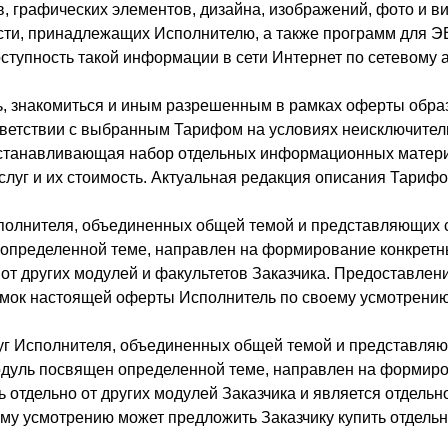
ов, графических элементов, дизайна, изображений, фото и 
ости, принадлежащих Исполнителю, а также программ для 
тупность такой информации в сети Интернет по сетевому а
ть, знакомиться и иным разрешенным в рамках оферты обра
ветствии с выбранным Тарифом на условиях неисключител
устанавливающая набор отдельных информационных материа
слуг и их стоимость. Актуальная редакция описания Тариф
Исполнителя, объединенных общей темой и представляющих 
 определенной теме, направлен на формирование конкретн
 от других модулей и факультетов Заказчика. Предоставлени
рамок настоящей оферты Исполнитель по своему усмотрени
слуг Исполнителя, объединенных общей темой и представля
модуль посвящен определенной теме, направлен на формир
 отдельно от других модулей Заказчика и является отдельн
у усмотрению может предложить Заказчику купить отдельн