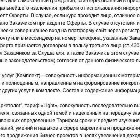
ль или самозанятый гражданин, заинтересованный в прио
дальнейшего извлечения прибыли от использования инфор
пт Оферты. В случае, если курс проходит лицо, отличное от
ано Заказчиком при акцепте Оферты. В случае отсутствия 
ически совершившее вход на платформу-сайт через регистр
чту или в мессенджер на номер телефона, указанные Зака
та признается договором в пользу третьего лица (ст. 430
 Заказчиком за Слушателя, а также Заказчик в этом случае 
е законодательством) согласия от данного физического лиц
 услуг (Комплект) – совокупность информационных материа
м и полноценным, направленным на формирование конкрет
от других услуг в комплекте. Состав и содержание информа
аркетолог”, тариф «Light», совокупность последовательно 
ля, связанных одной темой и нацеленных на передачу зна
ривающих определенные Тарифом сроки и предмет изучения
знаний, умений и навыков в сфере маркетинга и продвижени
о продвижения бизнес-проектов в целях увеличения доход