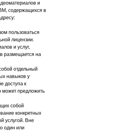
видеоматериалов и
ЭВМ, содержащихся в
дресу:
зом пользоваться
ьной лицензии.
лов и услуг,
ов размещается на
собой отдельный
ых навыков у
е доступа к
ю может предложить
ющих собой
ование конкретных
ой услугой. Вне
о один или