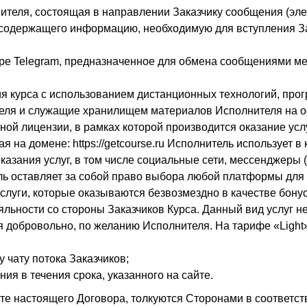
лнителя, состоящая в направлении Заказчику сообщения (эл
содержащего информацию, необходимую для вступления За
ере Telegram, предназначенное для обмена сообщениями м
ия курса с использованием дистанционных технологий, пр
теля и служащие хранилищем материалов Исполнителя на 
ой лицензии, в рамках которой производится оказание усл
ая на домене:
https://getcourse.ru
Исполнитель использует в 
азания услуг, в том числе социальные сети, мессенджеры (
ель оставляет за собой право выбора любой платформы для
услуги, которые оказываются безвозмездно в качестве бон
ьности со стороны Заказчиков Курса. Данный вид услуг не
я добровольно, по желанию Исполнителя. На тарифе «Ligh
 чату потока Заказчиков;
ия в течения срока, указанного на сайте.
те настоящего Договора, толкуются Сторонами в соответст