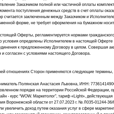
твление Заказчиком полной или частичной оплаты компле
 момента поступления денежных средств в счет оплаты ока
ор считается заключенным между Заказчиком и Исполнител
ьменной форме, не требует оформления на бумажном носит
астоящей Оферты, регламентируется нормами гражданского
его условия определены Исполнителем в настоящей Оферте 
единения к предложенному Договору в целом. Совершая акц
 и согласен с условиями настоящего Договора.
 ней отношениях Сторон применяются следующие термины,
иниматель Полянская Анастасия Львовна, ИНН: 773614149
овленном порядке на территории Российской Федерации, о
йн - курс “WOW. Маркетолог”, тариф «Light», действующая
я Воронежской области от 27.07.2023 г. № Л035-01244-36/
или увеличить доход путем оказания услуг в сфере маркетин