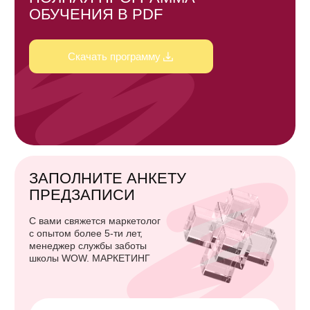
Факультет креатива и копирайтинга
О том, как выделиться на фоне конкурентов своим
креативом и текстами, чтобы их досматривали
и дочитывали до конца
3
Получаете детальную обратную связь
Факультет оффлайн-точек продаж
от сопровождающего маркетолога
О том, как вернуть людей в оффлайн проекты
и сделать их визит приятным и выгодным для
бизнеса
Марина, ваш прогресс впечатляет!
Я вижу с какой увлеченностью вы подходите
к обучению. Такой настрой — залог больших
успехов в профессии…
Факультет геймификации через
мини-приложения (mini apps)
в телеграм
Полина
Наставник-маркетолог
Факультет команды и работы
с подрядчиками
О том, как собрать команду и управлять
сотрудниками так, чтобы получать результат,
Каждый урок и шаг домашнего
4
а не выгорание
задания в результате собирается в
итоговую стратегию креативного
маркетинга на 150−200 страниц
Факультет таргетированной
рекламы вконтакте
Факультет продающих рассылок