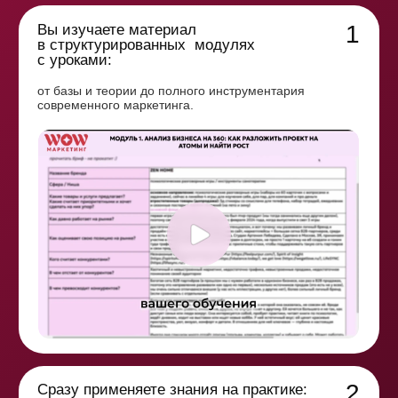
сертификат,
бонусы,
дополнительные материалы.
Цель —
самостоятельно посмотреть все уроки
ПРО
Комплексный тариф с полноценной
работой на обучении.
Включает все возможности:
полная программа,
чаты,
обратная связь
проверка домашних заданий,
все бонусы,
получение сертификата.
Цель —
освоить всю систему маркетинга и отработать на кейс-
проекте.
БИЗНЕС
Специализированный тариф
для предпринимателей и их команд.
Ориентирован на практическую проработку