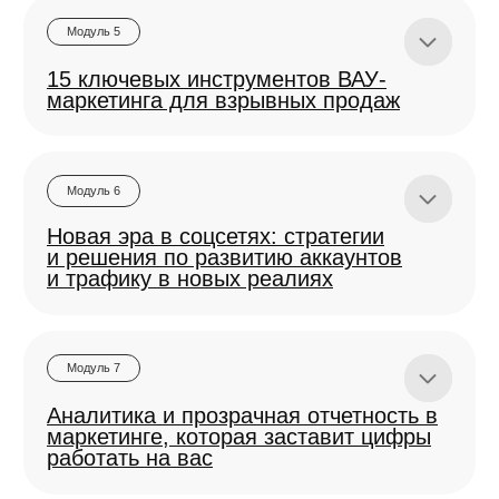
Бонусы:
Tec DISC
Факультет научного маркетинга, основанного
Золотая база подрядчиков
Рекомендации по таск-менеджерам
на данных и гипотезах
Гайдлайн по составлению Т3 дизайнеру
и типографии
записанный маркетологом из Парижа Наташей
Я ознакомлен(-на) с
Политикой
и даю
Согласие
Панфиловой
на обработку персональных данных
Исследование про виральность
Я выражаю
согласие
на получение информационной
Шпаргалка по вариантам инфоповодов
и рекламной рассылки от И П Полянская А.Л.
с примерами
Факультет продвижения личного бренда
Шпаргалка по инфоповодам в рамках
Записаться в анкету предзаписи
праздников
Топ-10 самых жарких инфоповодов от
Факультет telegram для бизнеса: каналы,
Ебидоеби
чаты, рассылки
Полина
Пример отчета по рекламе у блогеров
о том, как выстроить Телеграмм для продвижения
Маркетолог с опытом более 5-ти лет, менеджер
Каналы для проверки отзывов
службы заботы школы WOW.МАРКЕТИНГ
и продаж, создать воронки и контент и научиться
на блогеров
привлекать через него аудиторию
101 идея акций и продающих
активностей
Шаблон расчета бюджета
Факультет SEO+AEO
на мероприятие
Виджеты ВК
о том, как выстроить Телеграмм для продвижения
и продаж, создать воронки и контент и научиться
Инструкция, как добавить компания в 2gis
привлекать через него аудиторию
АВТОРСКАЯ ТЕХНОЛОГИЯ
маркетингу —
Майндкарта коротких роликов (reels) на миллион
ОБУЧЕНИЯ
просмотров
Файл «99 универсальных заголовков»
это продуманный синтез теории, практики и поддержки,
Факультет агрегаторов
От Артема Сенаторова
созданный на основе 13-ти летнего опыта и проверенный
и досок объявлений
2900+ учениками.
Гайд, где искать блогеров
О том, как находить клиентов на Avito,
Как писать предложения блогерам
картах и в Pinterest
и амбассадорам
Как мы работаем:
Шаблон контент-плана