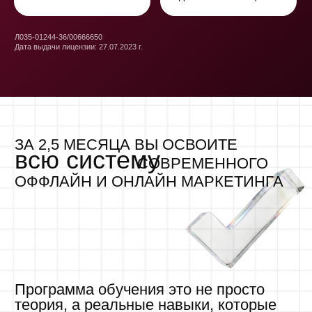
Программа обучения это не просто
теория, а реальные навыки, которые
сразу применяются на практике:
Вы создадите маркетинговую стратегию для проекта,
убирая хаос и получая систему. Ваши знания и навыки
современных методов продвижения станут конкурентным
преимуществом на рынке, где старые инструменты уже
не работают.
Записаться в анкету предзаписи
КОМУ БУДЕТ ПОЛЕЗЕН КУРС?
Маркетологам
SMM-специалиста
любого уровня — опытным или начинающим.
и всем, кто работает в с
(контент, reels и пр.) и хо
уровень.
Вне зависимости от опыта,
на курсе вы:
За время курса вы: