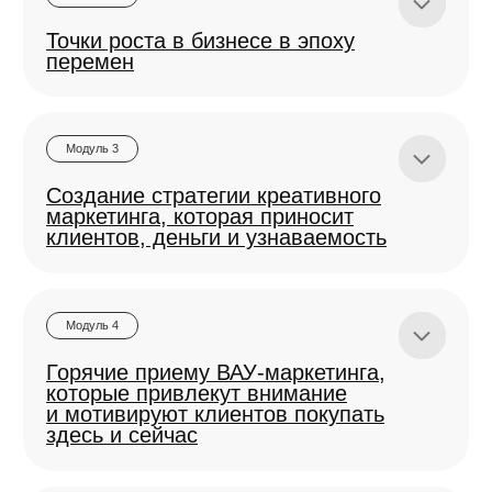
В каждом факультете от 3 до 20 уроков — это
Выстроите контент-завод в своих проектах
Бонусы:
энциклопедия по маркетингу!
и бизнесах
№10
Маркетинг без бюджета
Шаблон маркетингового бюджета
№5
Преодоление возражений и недопониманий
Шпаргалка по формулам и показателям
№4
Как проводить консультации?
Факультет instagram*: продвижение и контент
№11
Сервис и продажи для современных клиентов.
Шаблоны отчетов:
в 2026 году
Бонусы:
Концепция трек-точек
№6
Повышение чека за свою работу
по акциям
по блогерам
О том, как развивать аккаунты в запрещенной
Сборник законов
ПО СММ
по рассылкам
Результат:
соцсети, продвигать бренды и продавать в рамках
по мероприятиям
по отзывам
Чаты для закупки рекламы + чаты
закона
по
ЗАПОЛНИТЕ АНКЕТУ
Самостоятельно разработаете маркетинговую
№12
Вечная воронка в соцсетях
коллаборациям
с закупщиками:
№7
Найм ассистента и делегирование
ПРЕДЗАПИСИ
стратегию на 150−200 страниц
Форматы статей для Дзен
Научитесь по шагам создавать стратегию
Факультет youtube для бизнеса
С вами свяжется маркетолог
№13
Рилс как инструмент привлечения и продаж
№8
Построение агентства
с опытом более 5-ти лет,
О том, как создавать и продвигать видео-контент,
менеджер службы заботы
который формируют доверие и продаёт, развивать
школы WOW. МАРКЕТИНГ
каналы и собирать в них аудиторию
Результат:
№14
Контент-стратегия
Упакуете себя, как вау-маркетолога
Факультет продающих сайтов
Сможете предлагать себя в самые крутые
и приложений
проекты без стеснения
Научитесь грамотно и эффективно работать
Разбираемся как делать ux-удобные и конверсионные
с клиентом в формате win-win
сайты и приложения, которые стабильно приносят
Результат:
заявки и продажи
Овладеете самыми работающими инструментами
привлечения клиентов и продвижения бизнеса
Бонусы:
Факультет лояльности, удержания
Пример-резюме от Насти
Освоите креативные механики и внедрите
и возврата клиентов
их в свой проект
20 платформ для поиска сотрудников
О том, как превращать покупателей в фанатов
Получите статус вау-маркетолога
Статья «Как составить идеальное резюме»
бренда, повышать LTV, внедряя маркетинговые
инструменты
50 чатов и каналов для поиска фрилансеров
Конструктор резюме