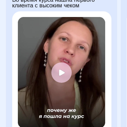
Все права защищены 2026
Юридические данные
Индивидуальный предприниматель
Полянская Анастасия Львовна
ИНН: 773614149065,
ОГРНИП: 318774600277662
Сведения об образовательной лицензии
Регистрационный номер лицензии:
Л035-01244-36/00666650
Дата выдачи лицензии: 27.07.2023 г.
Документы
Политика в отношении обработки персональных данных
Согласие на обработку персональных данных
Согласие на рекламную и информационную рассылку