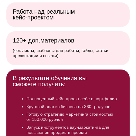
и слабостей
маркетинга, которая приносит
клиентов, деньги и узнаваемость
Я - маркетолог, есть опыт
№2
Устойчивость ниш в разных циклах
Трек 2
№4
Анализ аудитории по твердым
экономики
данным и новым гипотезам
Урок 1. Приветственный урок. Как работать на курсе,
Уроки
чтобы взять максимум? Папка ученика
Модуль 4
№3
Стратегии и инструменты антикризисного
Урок 2. Как интегрировать вау-маркетинг
№5
Анализ конкурентов
маркетинга
Горячие приему ВАУ-маркетинга,
№1
Создаем вау-продукт, находим
в вашу текущую работу
ключевые ценности и выстраиваем
которые привлекут внимание
Урок 3. Концепция вау-маркетинга и матрица
позиционирование
и мотивируют клиентов покупать
инструментов продвижения
№6
Анализ эффективности предыдущего
№4
Новый интернет 2026: как работать в условиях
здесь и сейчас
маркетинга
Урок 4. Работа с кейсом на курсе для портфолио
ограничений
№2
Проработка портретов клиента
и инструментов воздействия (триггеры,
№7
Золотой стандарт маркетолога-аналитика:
Результат:
результаты, кейсы, креативы)
Я - СММ
Уроки
Трек 3
Модуль 5
swot-анализ, матрица bcg, анализ
по формуле 4Р
Освоите главные мегатренды, которые встроите
Урок 1. Приветственный урок. Как работать на курсе,
15 ключевых инструментов ВАУ-
в ваши бизнесы и проекты, чтобы выделяться
№1
Работа с воронкой маркетинга
чтобы взять максимум? Папка ученика
на рынке
маркетинга для взрывных продаж
и конверсиями
№3
Разработка экосистемы проекта для
эффективного продвижения: брендинг,
Урок 2. Отличие профессии маркетолога от смм
Поймете, что делать, если в мире кризис, а другие
Результат:
сайты, лендинги, соцсети
и сопряженных профессий. Как интегрировать новые
магазины и бренды закрываются
знания в ваши проекты
№2
Эффективные инструменты воздействия
Научитесь делать анализ проекта на 360
Узнаете, что нужно сделать, чтобы ваша
на Целевую аудиторию (триггеры,
Уроки
Урок 3. Концепция вау-маркетинга и матрица
градусов и заходить в работу во всеоружии
ниша была устойчивой в любое время
Модуль 6
результаты, кейсы, креативы)
инструментов продвижения
№4
Создание стратегии на основе
Удивите заказчика глубиной
теории касаний
Урок 4. Работа с кейсом на курсе для портфолио
и профессионализмом, которым не владеют
Новая эра в соцсетях: стратегии
№1
Создание продающей упаковки, мерча
остальные
и брендирование продукта
и решения по развитию аккаунтов
Урок 5. Софт для маркетолога: гугл таблицы,
Бонусы:
№3
22 Приема Wow Маркетинга для
и трафику в новых реалиях
майндкарты, презентации
онлайн и оффлайн бизнесов
№5
Выбор работающих инструментов
Чек-лист устойчивости ниш
продвижения в зависимости от ниши
№2
Виральный контент: секреты контента,
Бонусы:
который хотят репостить
Я - предприниматель
Трек 4
№4
Создание продающих визуальных
Анкета брифинга заказчика
Уроки
Модуль 7
Результат:
и текстовых смыслов в рекламе
Майндкарта бизнес-процессов
Урок 1. Приветственный урок. Как работать на курсе,