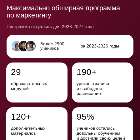
29
190+
образовательных
уроков в записи
модулей
и свободное
расписание
120+
95%
дополнительных
учеников остались
материалов
довольны обучением
и достигли своих целей
Л035-01244-36/00666650
Дата выдачи лицензии: 27.07.2023 г.
ЗА 2,5 МЕСЯЦА ВЫ ОСВОИТЕ
всю систему
СОВРЕМЕННОГО
ОФФЛАЙН И ОНЛАЙН МАРКЕТИНГА