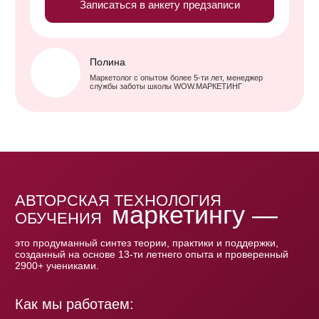
Ученик после получения
сертификата имеет возможность
получить диплом установленного
образца о профессиональной
переподготовке
по специальности маркетолог
Условия получения диплома
ТАРИФЫ НА КУРСЕ
WOW. МАРКЕТОЛОГ
БАЗОВЫЙ
Тариф для самостоятельного изучения материалов
курса в формате «просто посмотреть».
Включает только просмотр
программы курса
Не включает:
чаты,
сопровождение,