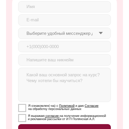
и коммуникаций с клиентами
Факультет результативной
оффлайн-рекламы
О том, как рекламироваться в классических
инструментах, закупать наружную рекламу, проводить
мероприятия и создавать печатные материалы,
которые не выкинут в мусорку
Факультет нейросетей для оптимизации
и упрощения задач маркетолога и SMM
ВАША ЭКСПЕРТНОСТЬ
БУДЕТ ПОДТВЕРЖДЕНА
ДОКУМЕНТАМИ
Факультет юридической безопасности
маркетинга
О том, как рекламироваться и собирать данные
Сертификат
клиентов законно — без штрафов и блокировок
Каждый ученик, успешно
прошедший обучение и сдавший
все домашние задания, получает
сертификат об успешном
прохождении обучения и статус
wow-маркетолог
Диплом