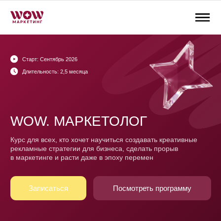
Старт: Сентябрь 2026
Длительность: 2,5 месяца
Записаться на обучение
WOW. МАРКЕТОЛОГ
Курс для всех, кто хочет научиться создавать креативные
Программа
Кейсы
Тарифы
рекламные стратегии для бизнеса, сделать прорыв
в маркетинге и расти даже в эпоху перемен
Записаться
Посмотреть программу
Максимально обширная программа
по маркетингу
Программа актуальна для 2026-2027 года
Более 2900
за 2023-2026 годы
учеников