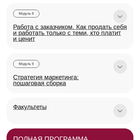
Факультет продаж на маркетплейсах
1
Вы изучаете материал
в структурированных модулях
О том, как делать маркетинг для маркетплейс-
с уроками:
брендов, пробиться в топ и привлекать трафик
из разных источников
от базы и теории до полного инструментария
современного маркетинга.
Факультет PR в системе маркетинга
Факультет психологии
О том, как побороть синдром самозванца
и не бояться заявлять о себе как о специалисте
Факультет вконтакте для бизнеса
О том, как освоить главную российскую соцсеть
и превратить сообщество и рекламу в стабильный
канал продаж
2
Сразу применяете знания на практике:
Факультет яндекс директа
выполняете домашнее задание в рабочей
и яндекс метрики
тетради по четким дедлайнам.
О том, как освоить главную российскую соцсеть
и превратить сообщество и рекламу в стабильный
канал продаж