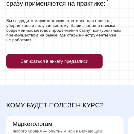
получите актуальные, работающие
станете обладать 
инструменты, подходы и приемы и освоите
количеством инстр
навыки креативного маркетинга
и перестанете дела
проработаете реальный бизнес-кейс,
соцсети»
получите навыки и 
создав по итогу обучения стратегию на 200
фундаментального 
страниц
повысите свою востребованность, чеки
маркетинга, которы
и уровень своих работодателей
вашу глубину рабо
выйдете на новый у
вырастете профес
*специалистам по маркетингу в с
ЭТО НЕ ДОЛГАЯ
ТЕОРЕТИЧЕСКАЯ
ПРОГРАММА,
а быстрый буст
знаний