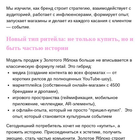
Мы изучили, как бренд строит стратегию, взаимодействует с
аудиторией, работает с инфлюенсерами, формирует опыт,
запускает магазины и делает из каждого касания с клиентом
— событие.
Новый тип ритейла: не только купить, но и
быть частью истории
Модель продаж у Золотого Яблока больше не вписывается в
классическую формулу retail. Это гибрид:
медиа (создание контента во всех форматах — от
коротких рилсов до полноценных YouTube-шоу),
маркетплейса (собственный онлайн-магазин с 4500
брендами и дропами),
игрового пространства (геймификация, мобильное
приложение, челленджи, AR-элементы),
и офлайн-опыта, который не просто “пришел-купил”. Это
опыт, который становится культурным событием
Сегодняшний потребитель хочет не просто «купить», а
прожить историю. Присоединиться к эстетике, получить
эмоцию, стать частью комьюнити. Золотое Яблоко строит