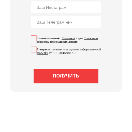
Я ознакомлен(-на) с
Политикой
и даю
Согласие на
обработку персональн
ых данных
Я выражаю
согласие на получение информационной
рассылки
от ИП Полянская А.Л.
ПОЛУЧИТЬ