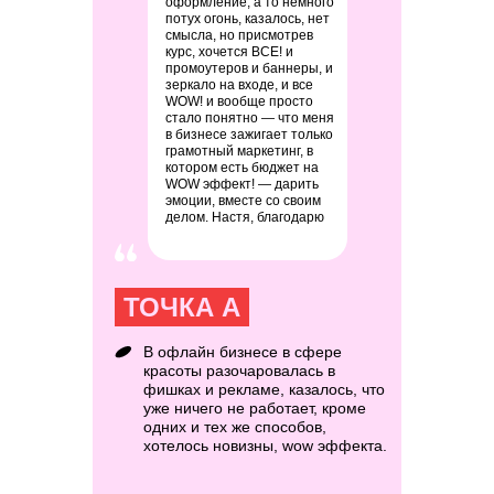
оформление, а то немного
потух огонь, казалось, нет
смысла, но присмотрев
курс, хочется ВСЕ! и
промоутеров и баннеры, и
зеркало на входе, и все
WOW! и вообще просто
стало понятно — что меня
в бизнесе зажигает только
грамотный маркетинг, в
котором есть бюджет на
WOW эффект! — дарить
эмоции, вместе со своим
делом. Настя, благодарю
ТОЧКА А
В офлайн бизнесе в сфере
красоты разочаровалась в
фишках и рекламе, казалось, что
уже ничего не работает, кроме
одних и тех же способов,
хотелось новизны, wow эффекта.