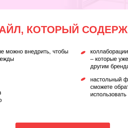
АЙЛ, КОТОРЫЙ СОДЕРЖИ
ые можно внедрить, чтобы
коллаборации
дежды
– которые уж
другим бренд
настольный ф
сможете обра
з
использовать 
о